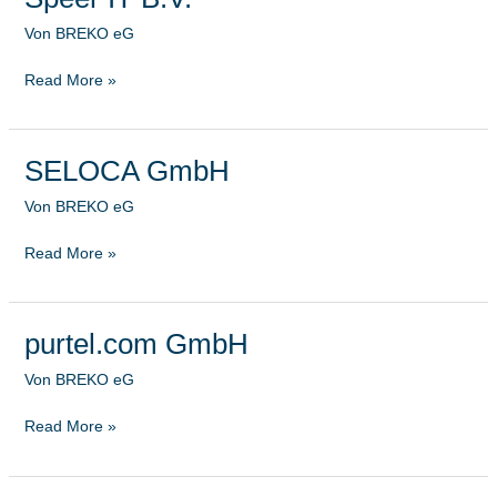
IT
Von
BREKO eG
B.V.
Read More »
SELOCA GmbH
SELOCA
GmbH
Von
BREKO eG
Read More »
purtel.com GmbH
purtel.com
GmbH
Von
BREKO eG
Read More »