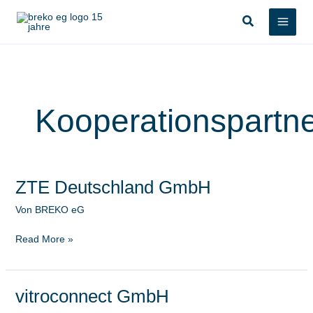
Zum
Suchen
Inhalt
springen
Kooperationspartn
ZTE Deutschland GmbH
ZTE
Deutschland
Von
BREKO eG
GmbH
Read More »
vitroconnect GmbH
vitroconnect
GmbH