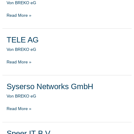
Von
BREKO eG
Read More »
TELE AG
TELE
AG
Von
BREKO eG
Read More »
Syserso Networks GmbH
Syserso
Networks
Von
BREKO eG
GmbH
Read More »
Speer IT B.V.
Speer