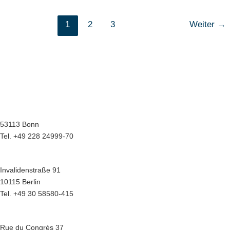
1
2
3
Weiter
→
Wir sind für Sie da in bonn.berlin.brüssel
Geschäftsstelle Bonn
Menuhinstraße 6
53113 Bonn
Tel. +49 228 24999-70
Hauptstadtbüro Berlin
Invalidenstraße 91
10115 Berlin
Tel. +49 30 58580-415
Europabüro Brüssel
Rue du Congrès 37