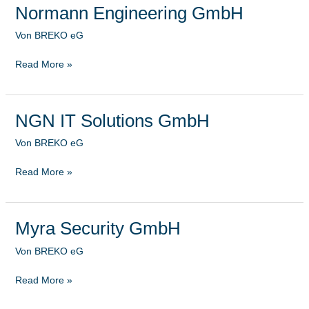
Normann Engineering GmbH
Normann
Engineering
Von
BREKO eG
GmbH
Read More »
NGN IT Solutions GmbH
NGN
IT
Von
BREKO eG
Solutions
GmbH
Read More »
Myra Security GmbH
Myra
Security
Von
BREKO eG
GmbH
Read More »