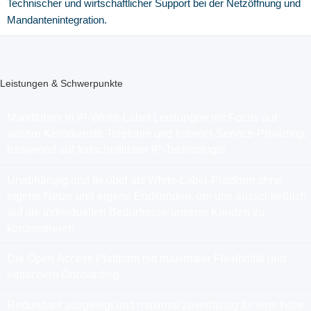
Technischer und wirtschaftlicher Support bei der Netzöffnung und
Mandantenintegration.
Leistungen & Schwerpunkte
Marktführer in IP-White-Label Leistungen mit Focus auf
unsere Kerndienste Telefonie und Internet-Service-Providing,
basierend auf fortschrittlicher IP-Technologie
Unabhängig und flexibel als White-Label-Plattform ohne
eigene Netze und eigene Endkunden, um uns ausschließlich
auf die individuellen Bedürfnisse unserer Kunden zu
konzentrieren
Die Open Access Plattform mit maximaler Flexibilität und
einfachem Onboarding
Redundant ausgelegt und maximal zuverlässig für eine hohe