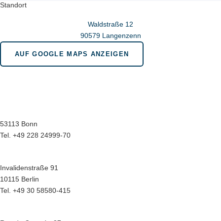
Standort
Waldstraße 12
90579 Langenzenn
AUF GOOGLE MAPS ANZEIGEN
Wir sind für Sie da in bonn.berlin.brüssel
Geschäftsstelle Bonn
Menuhinstraße 6
53113 Bonn
Tel. +49 228 24999-70
Hauptstadtbüro Berlin
Invalidenstraße 91
10115 Berlin
Tel. +49 30 58580-415
Europabüro Brüssel