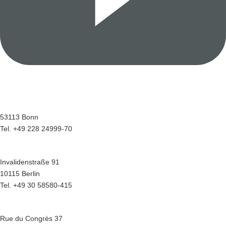
Wir sind für Sie da in bonn.berlin.brüssel
Geschäftsstelle Bonn
Menuhinstraße 6
53113 Bonn
Tel. +49 228 24999-70
Hauptstadtbüro Berlin
Invalidenstraße 91
10115 Berlin
Tel. +49 30 58580-415
Europabüro Brüssel
Rue du Congrès 37