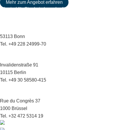
Mehr zum Angebot erfahren
Wir sind für Sie da in bonn.berlin.brüssel
Geschäftsstelle Bonn
Menuhinstraße 6
53113 Bonn
Tel. +49 228 24999-70
Hauptstadtbüro Berlin
Invalidenstraße 91
10115 Berlin
Tel. +49 30 58580-415
Europabüro Brüssel
Rue du Congrès 37
1000 Brüssel
Tel. +32 472 5314 19