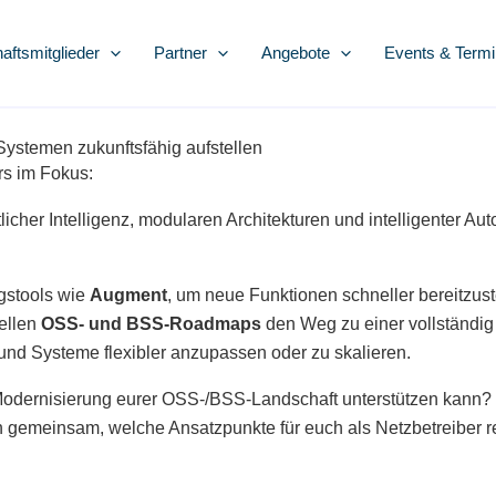
ftsmitglieder
Partner
Angebote
Events & Term
ystemen zukunftsfähig aufstellen
s im Fokus:
her Intelligenz, modularen Architekturen und intelligenter Auto
ngstools wie
Augment
, um neue Funktionen schneller bereitzust
ellen
OSS- und BSS-Roadmaps
den Weg zu einer vollständi
 und Systeme flexibler anzupassen oder zu
skalieren.
 Modernisierung
eurer OSS-/BSS-Landschaft unterstützen kann?
n
gemeinsam, welche Ansatzpunkte für euch als Netzbetreiber r