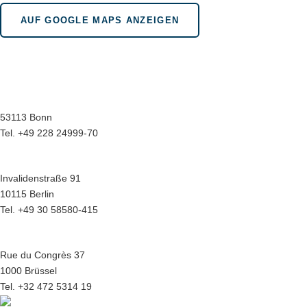
AUF GOOGLE MAPS ANZEIGEN
Wir sind für Sie da in bonn.berlin.brüssel
Geschäftsstelle Bonn
Menuhinstraße 6
53113 Bonn
Tel. +49 228 24999-70
Hauptstadtbüro Berlin
Invalidenstraße 91
10115 Berlin
Tel. +49 30 58580-415
Europabüro Brüssel
Rue du Congrès 37
1000 Brüssel
Tel. +32 472 5314 19