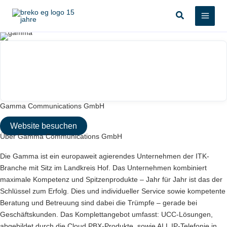
Zum
Suchen
Inhalt
springen
Gamma Communications GmbH
Website besuchen
Über Gamma Communications GmbH
Die Gamma ist ein europaweit agierendes Unternehmen der ITK-
Branche mit Sitz im Landkreis Hof. Das Unternehmen kombiniert
maximale Kompetenz und Spitzenprodukte – Jahr für Jahr ist das der
Schlüssel zum Erfolg. Dies und individueller Service sowie kompetente
Beratung und Betreuung sind dabei die Trümpfe – gerade bei
Geschäftskunden. Das Komplettangebot umfasst: UCC-Lösungen,
abgebildet durch die Cloud PBX-Produkte, sowie ALL IP-Telefonie in