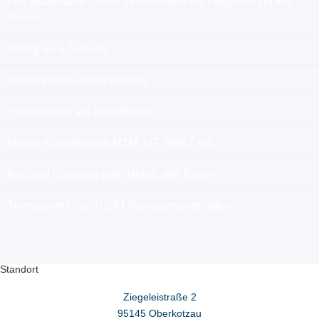
Frei skalierbare Cloud TK-Produkte mit Integration in MS
Teams
Billing-as-a-Service
Dynamisches Datenpooling
Portierungen via Schnittstelle
Mobile Konnektivität M2M, IoT, NbIoT etc.
National Roaming (alle Netze, alle Karten)
Transparenz durch SIM-Managementplattform
Standort
Ziegeleistraße 2
95145 Oberkotzau