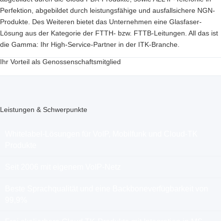
Perfektion, abgebildet durch leistungsfähige und ausfallsichere NGN-
Produkte. Des Weiteren bietet das Unternehmen eine Glasfaser-
Lösung aus der Kategorie der FTTH- bzw. FTTB-Leitungen. All das ist
die Gamma: Ihr High-Service-Partner in der ITK-Branche.
Ihr Vorteil als Genossenschaftsmitglied
Leistungen & Schwerpunkte
Whitelabel-Lösungen für VoIP, Mobilfunk und Cloud-TK
Produkte
Seit 2006 mit eigenem VoIP-Netz
Beste Sprachqualität und eine Backboneverfügbarkeit von
99,9%