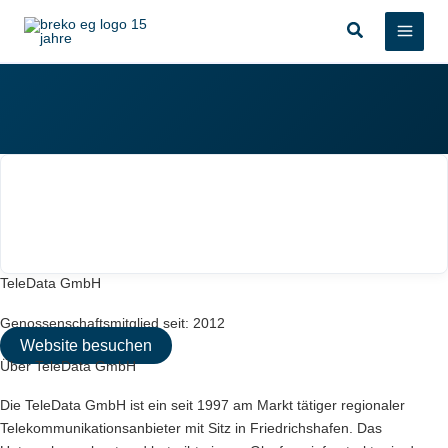
Zum
Suchen
Inhalt
springen
TeleData GmbH
Genossenschaftsmitglied seit: 2012
Website besuchen
Über TeleData GmbH
Die TeleData GmbH ist ein seit 1997 am Markt tätiger regionaler
Telekommunikationsanbieter mit Sitz in Friedrichshafen. Das