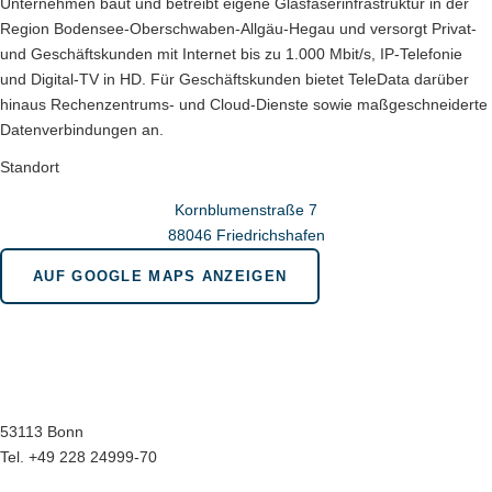
Unternehmen baut und betreibt eigene Glasfaserinfrastruktur in der
Region Bodensee-Oberschwaben-Allgäu-Hegau und versorgt Privat-
und Geschäftskunden mit Internet bis zu 1.000 Mbit/s, IP-Telefonie
und Digital-TV in HD. Für Geschäftskunden bietet TeleData darüber
hinaus Rechenzentrums- und Cloud-Dienste sowie maßgeschneiderte
Datenverbindungen an.
Standort
Kornblumenstraße 7
88046 Friedrichshafen
AUF GOOGLE MAPS ANZEIGEN
Wir sind für Sie da in bonn.berlin.brüssel
Geschäftsstelle Bonn
Menuhinstraße 6
53113 Bonn
Tel. +49 228 24999-70
Hauptstadtbüro Berlin