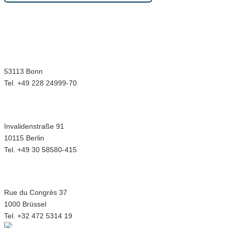
Wir sind für Sie da in bonn.berlin.brüssel
Geschäftsstelle Bonn
Menuhinstraße 6
53113 Bonn
Tel. +49 228 24999-70
Hauptstadtbüro Berlin
Invalidenstraße 91
10115 Berlin
Tel. +49 30 58580-415
Europabüro Brüssel
Rue du Congrès 37
1000 Brüssel
Tel. +32 472 5314 19