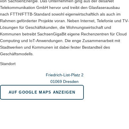
von SachsenEnergie. Das Unternehmen ging aus der desaNet
Telekommunikation GmbH hervor und treibt den Glasfaserausbau
nach FTTH/FTTB-Standard sowohl eigenwirtschaftlich als auch im
Rahmen geförderter Projekte voran. Neben Internet, Telefonie und TV-
Lösungen für Geschäftskunden, die Wohnungswirtschaft und
Kommunen betreibt SachsenGigaBit eigene Rechenzentren für Cloud
Computing und IoT-Anwendungen. Die enge Zusammenarbeit mit
Stadtwerken und Kommunen ist dabei fester Bestandteil des
Geschäftsmodells.
Standort
Friedrich-List-Platz 2
01069 Dresden
AUF GOOGLE MAPS ANZEIGEN
Wir sind für Sie da in bonn.berlin.brüssel
Geschäftsstelle Bonn
Menuhinstraße 6