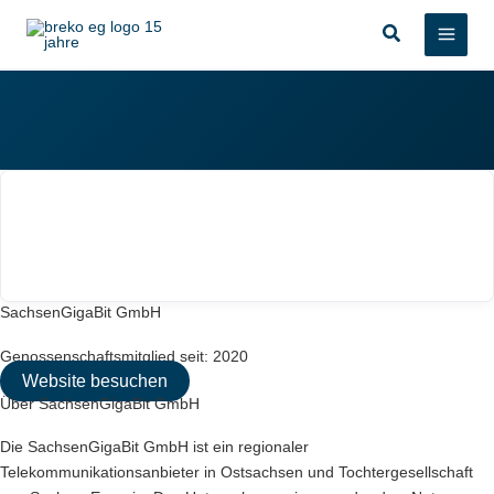
Zum
Suchen
Inhalt
springen
SachsenGigaBit GmbH
Genossenschaftsmitglied seit: 2020
Website besuchen
Über SachsenGigaBit GmbH
Die SachsenGigaBit GmbH ist ein regionaler
Telekommunikationsanbieter in Ostsachsen und Tochtergesellschaft