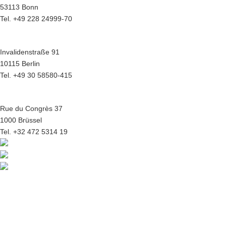
53113 Bonn
Tel. +49 228 24999-70
Hauptstadtbüro Berlin
Invalidenstraße 91
10115 Berlin
Tel. +49 30 58580-415
Europabüro Brüssel
Rue du Congrès 37
1000 Brüssel
Tel. +32 472 5314 19
© 2026 | BREKO eG | Genossenschaft für Beschaffung, Beratung &
Innovation
Kontakt
|
Impressum
|
Datenschutz