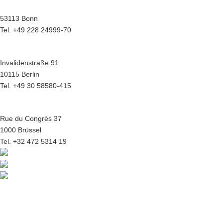
Menuhinstraße 6
53113 Bonn
Tel. +49 228 24999-70
Hauptstadtbüro Berlin
Invalidenstraße 91
10115 Berlin
Tel. +49 30 58580-415
Europabüro Brüssel
Rue du Congrès 37
1000 Brüssel
Tel. +32 472 5314 19
© 2026 | BREKO eG | Genossenschaft für Beschaffung, Beratung &
Innovation
Kontakt
|
Impressum
|
Datenschutz