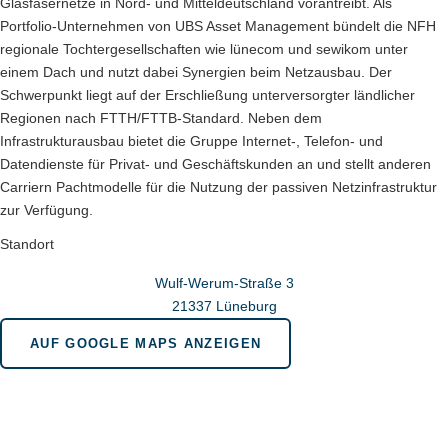
Glasfasernetze in Nord- und Mitteldeutschland vorantreibt. Als
Portfolio-Unternehmen von UBS Asset Management bündelt die NFH
regionale Tochtergesellschaften wie lünecom und sewikom unter
einem Dach und nutzt dabei Synergien beim Netzausbau. Der
Schwerpunkt liegt auf der Erschließung unterversorgter ländlicher
Regionen nach FTTH/FTTB-Standard. Neben dem
Infrastrukturausbau bietet die Gruppe Internet-, Telefon- und
Datendienste für Privat- und Geschäftskunden an und stellt anderen
Carriern Pachtmodelle für die Nutzung der passiven Netzinfrastruktur
zur Verfügung.
Standort
Wulf-Werum-Straße 3
21337 Lüneburg
AUF GOOGLE MAPS ANZEIGEN
Wir sind für Sie da in bonn.berlin.brüssel
Geschäftsstelle Bonn