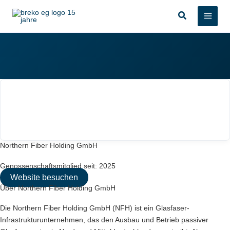
Zum
Suchen
Inhalt
springen
Northern Fiber Holding GmbH
Genossenschaftsmitglied seit: 2025
Website besuchen
Über Northern Fiber Holding GmbH
Die Northern Fiber Holding GmbH (NFH) ist ein Glasfaser-
Infrastrukturunternehmen, das den Ausbau und Betrieb passiver