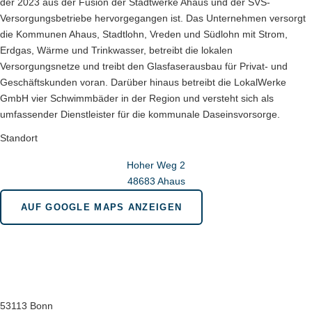
der 2023 aus der Fusion der Stadtwerke Ahaus und der SVS-
Versorgungsbetriebe hervorgegangen ist. Das Unternehmen versorgt
die Kommunen Ahaus, Stadtlohn, Vreden und Südlohn mit Strom,
Erdgas, Wärme und Trinkwasser, betreibt die lokalen
Versorgungsnetze und treibt den Glasfaserausbau für Privat- und
Geschäftskunden voran. Darüber hinaus betreibt die LokalWerke
GmbH vier Schwimmbäder in der Region und versteht sich als
umfassender Dienstleister für die kommunale Daseinsvorsorge.
Standort
Hoher Weg 2
48683 Ahaus
AUF GOOGLE MAPS ANZEIGEN
Wir sind für Sie da in bonn.berlin.brüssel
Geschäftsstelle Bonn
Menuhinstraße 6
53113 Bonn