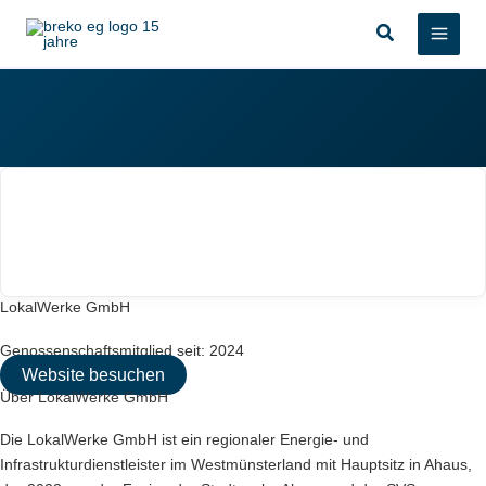
Zum
Suchen
Inhalt
springen
LokalWerke GmbH
Genossenschaftsmitglied seit: 2024
Website besuchen
Über LokalWerke GmbH
Die LokalWerke GmbH ist ein regionaler Energie- und
Infrastrukturdienstleister im Westmünsterland mit Hauptsitz in Ahaus,