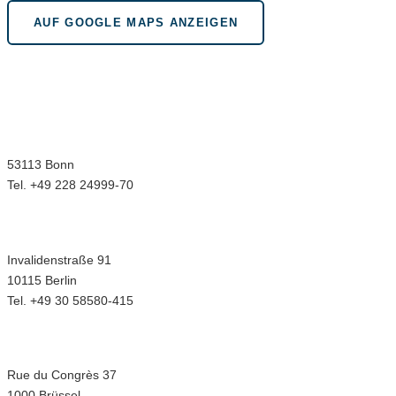
AUF GOOGLE MAPS ANZEIGEN
Wir sind für Sie da in bonn.berlin.brüssel
Geschäftsstelle Bonn
Menuhinstraße 6
53113 Bonn
Tel. +49 228 24999-70
Hauptstadtbüro Berlin
Invalidenstraße 91
10115 Berlin
Tel. +49 30 58580-415
Europabüro Brüssel
Rue du Congrès 37
1000 Brüssel