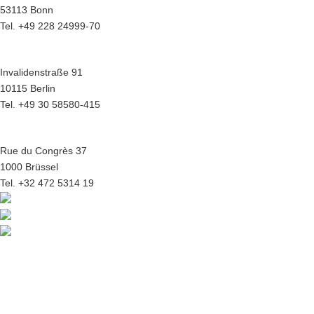
53113 Bonn
Tel. +49 228 24999-70
Hauptstadtbüro Berlin
Invalidenstraße 91
10115 Berlin
Tel. +49 30 58580-415
Europabüro Brüssel
Rue du Congrès 37
1000 Brüssel
Tel. +32 472 5314 19
© 2026 | BREKO eG | Genossenschaft für Beschaffung, Beratung &
Innovation
Kontakt
|
Impressum
|
Datenschutz