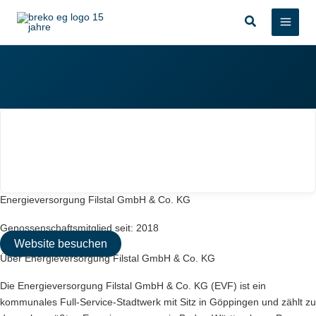
Zum
Suchen
Inhalt
springen
Energieversorgung Filstal GmbH & Co. KG
Genossenschaftsmitglied seit: 2018
Website besuchen
Über Energieversorgung Filstal GmbH & Co. KG
Die Energieversorgung Filstal GmbH & Co. KG (EVF) ist ein
kommunales Full-Service-Stadtwerk mit Sitz in Göppingen und zählt zu