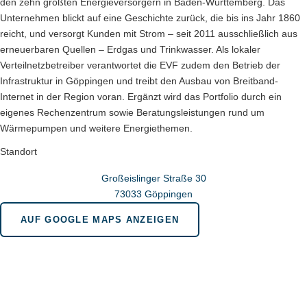
den zehn größten Energieversorgern in Baden-Württemberg. Das
Unternehmen blickt auf eine Geschichte zurück, die bis ins Jahr 1860
reicht, und versorgt Kunden mit Strom – seit 2011 ausschließlich aus
erneuerbaren Quellen – Erdgas und Trinkwasser. Als lokaler
Verteilnetzbetreiber verantwortet die EVF zudem den Betrieb der
Infrastruktur in Göppingen und treibt den Ausbau von Breitband-
Internet in der Region voran. Ergänzt wird das Portfolio durch ein
eigenes Rechenzentrum sowie Beratungsleistungen rund um
Wärmepumpen und weitere Energiethemen.
Standort
Großeislinger Straße 30
73033 Göppingen
AUF GOOGLE MAPS ANZEIGEN
Wir sind für Sie da in bonn.berlin.brüssel
Geschäftsstelle Bonn
Menuhinstraße 6