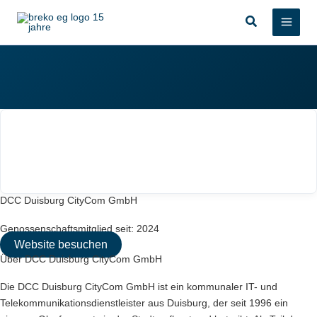
Zum
Suchen
Inhalt
springen
DCC Duisburg CityCom GmbH
Genossenschaftsmitglied seit: 2024
Website besuchen
Über DCC Duisburg CityCom GmbH
Die DCC Duisburg CityCom GmbH ist ein kommunaler IT- und
Telekommunikationsdienstleister aus Duisburg, der seit 1996 ein