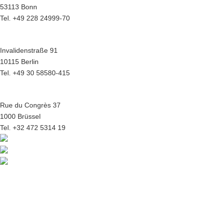
53113 Bonn
Tel. +49 228 24999-70
Hauptstadtbüro Berlin
Invalidenstraße 91
10115 Berlin
Tel. +49 30 58580-415
Europabüro Brüssel
Rue du Congrès 37
1000 Brüssel
Tel. +32 472 5314 19
© 2026 | BREKO eG | Genossenschaft für Beschaffung, Beratung &
Innovation
Kontakt
|
Impressum
|
Datenschutz